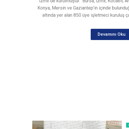
İzmir’de kurulmuştur.
Bursa, İzmir, Kocaeli, A
Konya, Mersin ve Gaziantep’in içinde bulunduğ
altında yer alan 850 üye işletmeci kuruluş ça
Devamını Oku