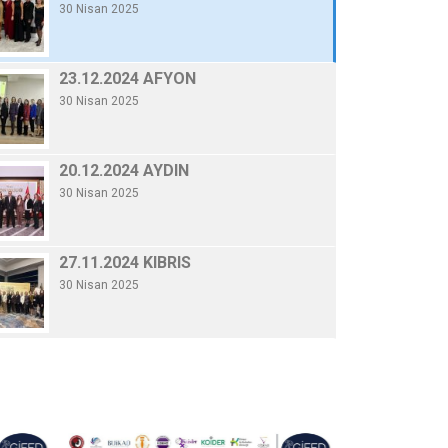
30 Nisan 2025
20.12.2024 AYDI
By Gifed Yönetici
/ 30 Nisa
20.12.2024 AYDIN
30 Nisan 2025
Devamını Oku
27.11.2024 KIBRIS
30 Nisan 2025
19.11.2024 TÜSİAD
30 Nisan 2025
06.11.2024 KONYA
30 Nisan 2025
10.10.2024 GENELKURUL