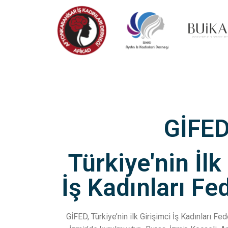
GİFE
Türkiye'nin İlk
İş Kadınları F
GİFED, Türkiye’nin ilk Girişimci İş Kadınları F