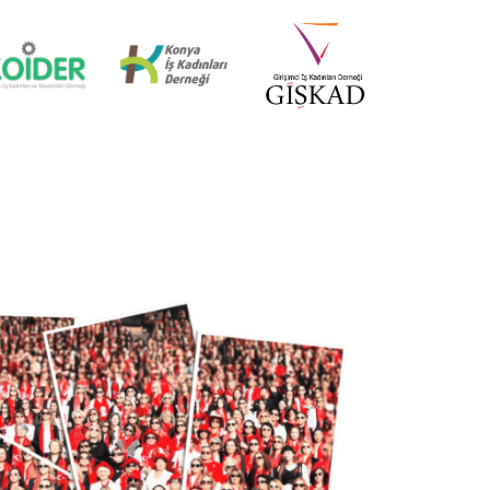
İZMİR MİD OF MED
18 Nisan 2025
KÜRESEL EKONOMİDE KADIN
LİDERLER İTTİFAKI (AWOLE)