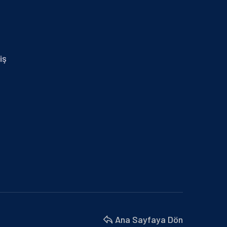
29.01.2024 İZMİR MİD OF MED
30 Nisan 2025
14.01.2025 MERSİN
iş
30 Nisan 2025
BURSA BÜYÜKŞEHİR BELEDİYESİ VE
MARMARA BELEDİYELER…
18 Nisan 2025
BU YIL 4. SÜ DÜZENLENEN İŞ’TE…
18 Nisan 2025
İZMİR MİD OF MED
18 Nisan 2025
Ana Sayfaya Dön