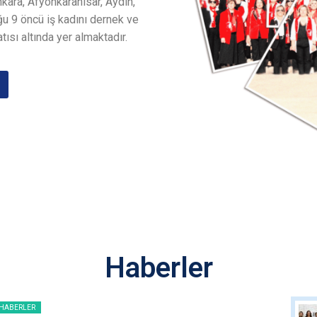
nkara, Afyonkarahisar, Aydın,
u 9 öncü iş kadını dernek ve
tısı altında yer almaktadır.
Haberler
HABERLER