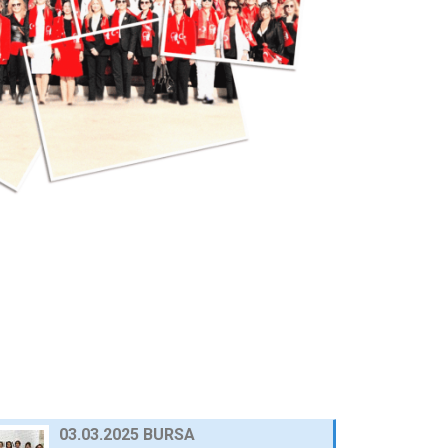
25 Eylül 2024
AWOLE, GİFED ÖNDERLİĞİNDE, 17
ÜLKEDEKİ KADIN…
24 Eylül 2024
AVRUPA BİRLİĞİ NEZDİNDE
TÜRKİYE DAİMİ TEMSİLCİ…
23 Eylül 2024
10.03.2025 GAZİANTEP
30 Nisan 2025
03.03.2025 BURSA
30 Nisan 2025
23.12.2024 AFYON
HABERLER