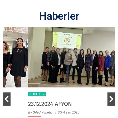
Haberler
HABERLER
23.12.2024 AFYON
By Gifed Yönetici
/ 30 Nisan 2025
B