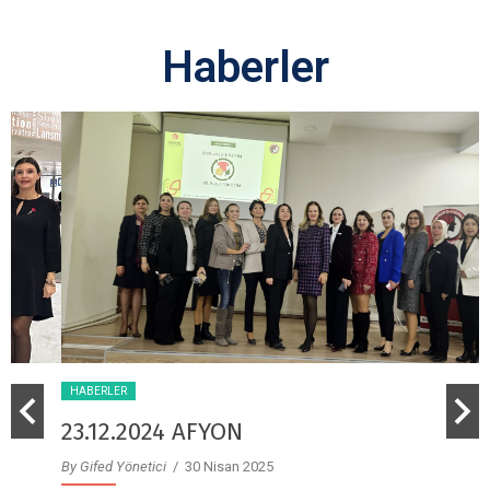
Haberler
HABERLER
23.12.2024 AFYON
By Gifed Yönetici
/ 30 Nisan 2025
B