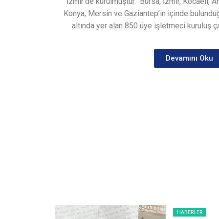
İzmir’de kurulmuştur.
Bursa, İzmir, Kocaeli, A
Konya, Mersin ve Gaziantep’in içinde bulunduğ
altında yer alan 850 üye işletmeci kuruluş ça
Devamını Oku