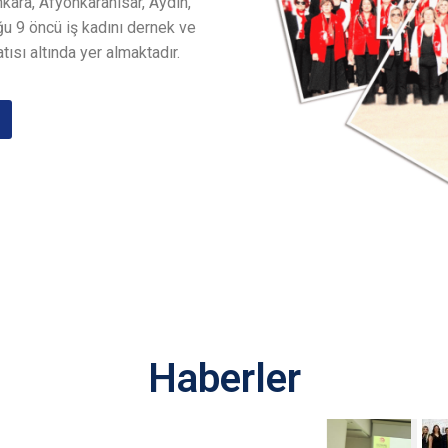
nkara, Afyonkarahisar, Aydın,
u 9 öncü iş kadını dernek ve
tısı altında yer almaktadır.
Haberler
HABERLER