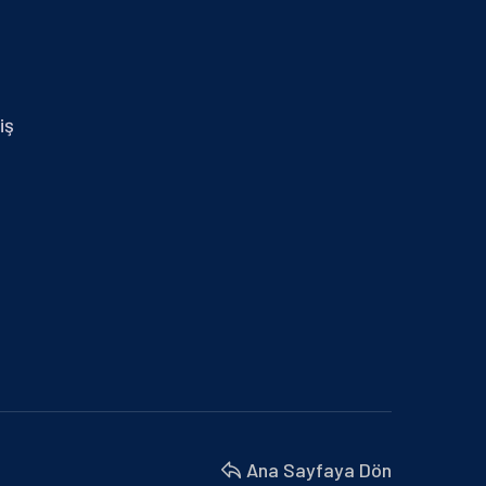
29.01.2024 İZMİR MİD OF MED
30 Nisan 2025
14.01.2025 MERSİN
iş
30 Nisan 2025
BURSA BÜYÜKŞEHİR BELEDİYESİ VE
MARMARA BELEDİYELER…
18 Nisan 2025
BU YIL 4. SÜ DÜZENLENEN İŞ’TE…
18 Nisan 2025
İZMİR MİD OF MED
18 Nisan 2025
Ana Sayfaya Dön