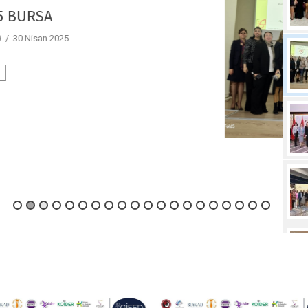
23.12.2024 AFYON
y Gifed Yönetici
/ 30 Nisan 2025
Devamını Oku