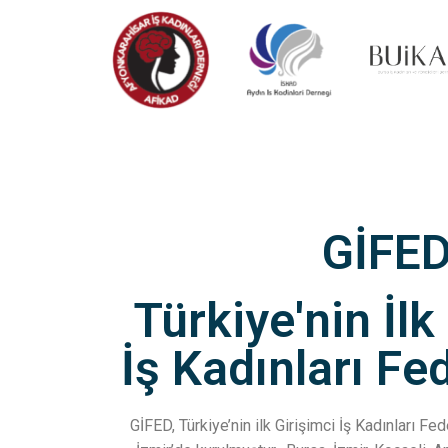
GİFE
Türkiye'nin İlk
İş Kadınları F
GİFED, Türkiye’nin ilk Girişimci İş Kadınları F