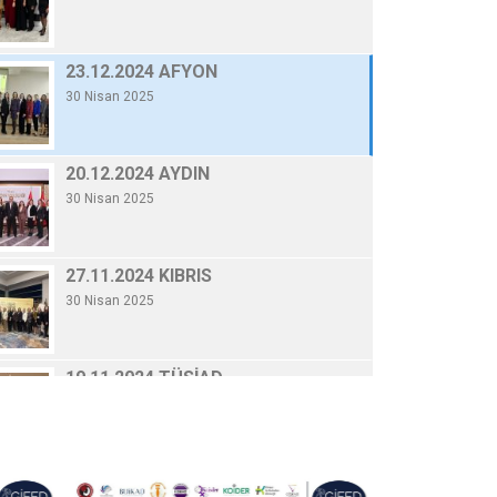
30 Nisan 2025
20.12.2024 AYDI
By Gifed Yönetici
/ 30 Nisa
20.12.2024 AYDIN
30 Nisan 2025
Devamını Oku
27.11.2024 KIBRIS
30 Nisan 2025
19.11.2024 TÜSİAD
30 Nisan 2025
06.11.2024 KONYA
30 Nisan 2025
10.10.2024 GENELKURUL