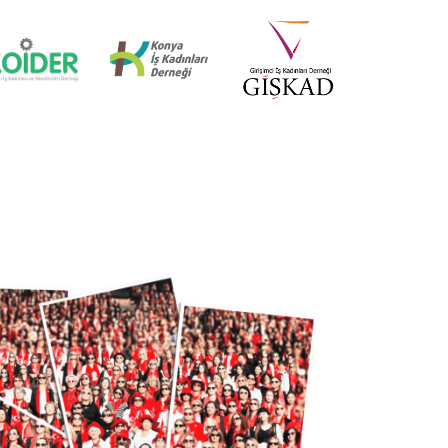
İZMİR MİD OF MED
18 Nisan 2025
KÜRESEL EKONOMİDE KADIN
LİDERLER İTTİFAKI (AWOLE)