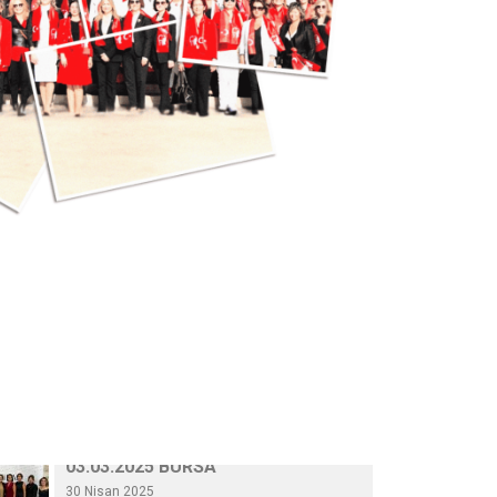
25 Eylül 2024
AWOLE, GİFED ÖNDERLİĞİNDE, 17
ÜLKEDEKİ KADIN…
24 Eylül 2024
AVRUPA BİRLİĞİ NEZDİNDE
TÜRKİYE DAİMİ TEMSİLCİ…
23 Eylül 2024
10.03.2025 GAZİANTEP
30 Nisan 2025
03.03.2025 BURSA
30 Nisan 2025
23.12.2024 AFYON
HABERLER