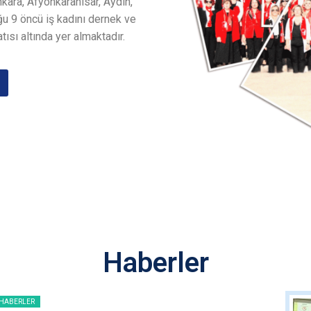
nkara, Afyonkarahisar, Aydın,
u 9 öncü iş kadını dernek ve
tısı altında yer almaktadır.
Haberler
HABERLER