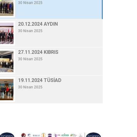
30 Nisan 2025
20.12.2024 AYDI
By Gifed Yönetici
/ 30 Nisa
20.12.2024 AYDIN
30 Nisan 2025
Devamını Oku
27.11.2024 KIBRIS
30 Nisan 2025
19.11.2024 TÜSİAD
30 Nisan 2025
06.11.2024 KONYA
30 Nisan 2025
10.10.2024 GENELKURUL