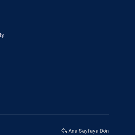
29.01.2024 İZMİR MİD OF MED
30 Nisan 2025
14.01.2025 MERSİN
iş
30 Nisan 2025
BURSA BÜYÜKŞEHİR BELEDİYESİ VE
MARMARA BELEDİYELER…
18 Nisan 2025
BU YIL 4. SÜ DÜZENLENEN İŞ’TE…
18 Nisan 2025
İZMİR MİD OF MED
18 Nisan 2025
Ana Sayfaya Dön