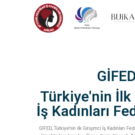
GİFE
Türkiye'nin İlk
İş Kadınları F
GİFED, Türkiye’nin ilk Girişimci İş Kadınları F