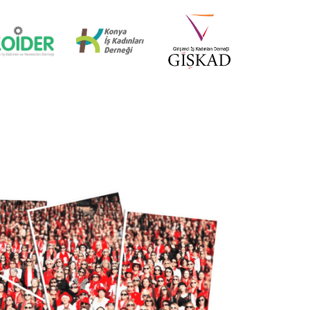
İZMİR MİD OF MED
18 Nisan 2025
KÜRESEL EKONOMİDE KADIN
LİDERLER İTTİFAKI (AWOLE)