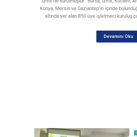
İzmir’de kurulmuştur.
Bursa, İzmir, Kocaeli, A
Konya, Mersin ve Gaziantep’in içinde bulunduğ
altında yer alan 850 üye işletmeci kuruluş ça
Devamını Oku