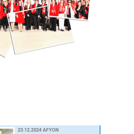
25 Eylül 2024
AWOLE, GİFED ÖNDERLİĞİNDE, 17
ÜLKEDEKİ KADIN…
24 Eylül 2024
AVRUPA BİRLİĞİ NEZDİNDE
TÜRKİYE DAİMİ TEMSİLCİ…
23 Eylül 2024
10.03.2025 GAZİANTEP
30 Nisan 2025
03.03.2025 BURSA
30 Nisan 2025
23.12.2024 AFYON
HABERLER