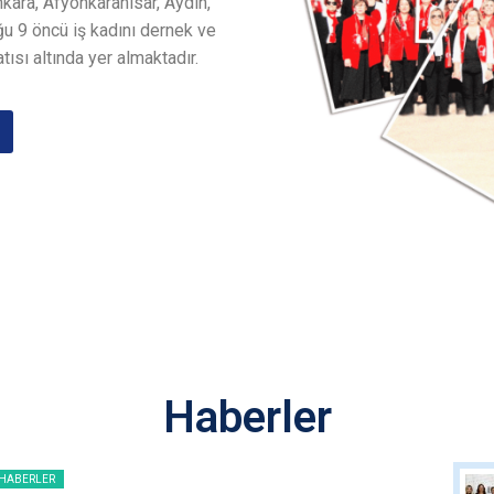
nkara, Afyonkarahisar, Aydın,
u 9 öncü iş kadını dernek ve
tısı altında yer almaktadır.
Haberler
HABERLER