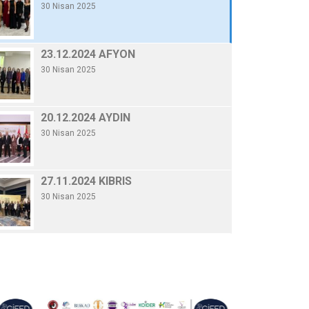
30 Nisan 2025
20.12.2024 AYDI
By Gifed Yönetici
/ 30 Nisa
20.12.2024 AYDIN
30 Nisan 2025
Devamını Oku
27.11.2024 KIBRIS
30 Nisan 2025
19.11.2024 TÜSİAD
30 Nisan 2025
06.11.2024 KONYA
30 Nisan 2025
10.10.2024 GENELKURUL