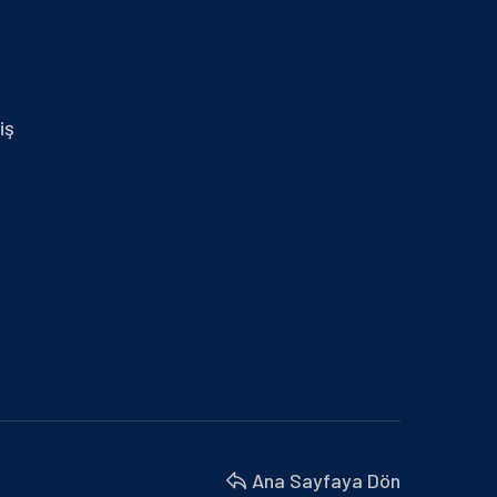
29.01.2024 İZMİR MİD OF MED
30 Nisan 2025
14.01.2025 MERSİN
iş
30 Nisan 2025
BURSA BÜYÜKŞEHİR BELEDİYESİ VE
MARMARA BELEDİYELER…
18 Nisan 2025
BU YIL 4. SÜ DÜZENLENEN İŞ’TE…
18 Nisan 2025
İZMİR MİD OF MED
18 Nisan 2025
Ana Sayfaya Dön