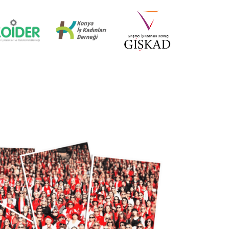
İZMİR MİD OF MED
18 Nisan 2025
KÜRESEL EKONOMİDE KADIN
LİDERLER İTTİFAKI (AWOLE)