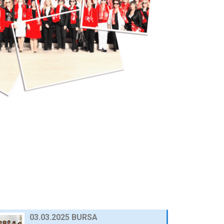
25 Eylül 2024
AWOLE, GİFED ÖNDERLİĞİNDE, 17
ÜLKEDEKİ KADIN…
24 Eylül 2024
AVRUPA BİRLİĞİ NEZDİNDE
TÜRKİYE DAİMİ TEMSİLCİ…
23 Eylül 2024
10.03.2025 GAZİANTEP
30 Nisan 2025
03.03.2025 BURSA
30 Nisan 2025
23.12.2024 AFYON
HABERLER