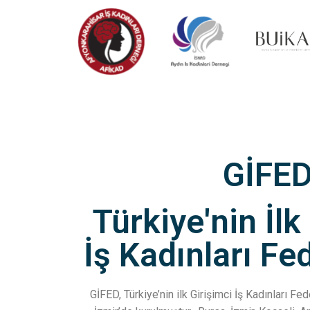
GİFE
Türkiye'nin İlk
İş Kadınları F
GİFED, Türkiye’nin ilk Girişimci İş Kadınları F