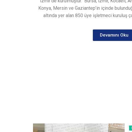
İzmir’de kurulmuştur.
Bursa, İzmir, Kocaeli, A
Konya, Mersin ve Gaziantep’in içinde bulunduğ
altında yer alan 850 üye işletmeci kuruluş ça
Devamını Oku