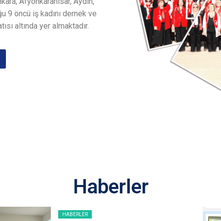
nkara, Afyonkarahisar, Aydın,
u 9 öncü iş kadını dernek ve
tısı altında yer almaktadır.
Haberler
HABERLER