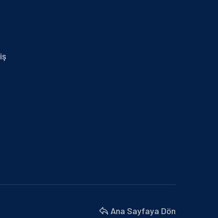
29.01.2024 İZMİR MİD OF MED
30 Nisan 2025
14.01.2025 MERSİN
iş
30 Nisan 2025
BURSA BÜYÜKŞEHİR BELEDİYESİ VE
MARMARA BELEDİYELER…
18 Nisan 2025
BU YIL 4. SÜ DÜZENLENEN İŞ’TE…
18 Nisan 2025
İZMİR MİD OF MED
18 Nisan 2025
Ana Sayfaya Dön