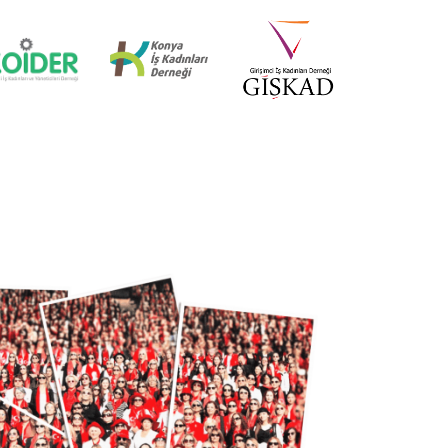
İZMİR MİD OF MED
18 Nisan 2025
KÜRESEL EKONOMİDE KADIN
LİDERLER İTTİFAKI (AWOLE)