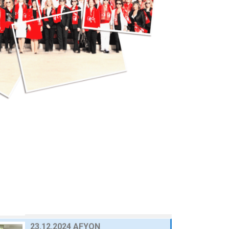
25 Eylül 2024
AWOLE, GİFED ÖNDERLİĞİNDE, 17
ÜLKEDEKİ KADIN…
24 Eylül 2024
AVRUPA BİRLİĞİ NEZDİNDE
TÜRKİYE DAİMİ TEMSİLCİ…
23 Eylül 2024
10.03.2025 GAZİANTEP
30 Nisan 2025
03.03.2025 BURSA
30 Nisan 2025
23.12.2024 AFYON
HABERLER