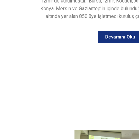
İzmir’de kurulmuştur.
Bursa, İzmir, Kocaeli, A
Konya, Mersin ve Gaziantep’in içinde bulunduğ
altında yer alan 850 üye işletmeci kuruluş ça
Devamını Oku