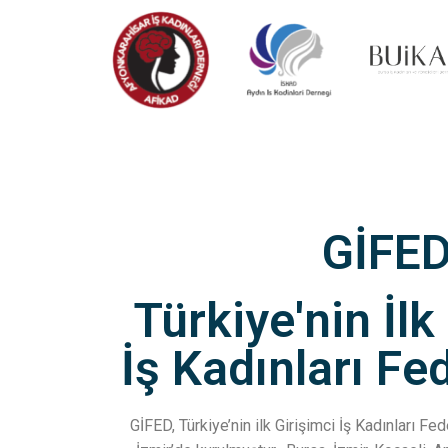
GİFE
Türkiye'nin İlk
İş Kadınları F
GİFED, Türkiye’nin ilk Girişimci İş Kadınları F