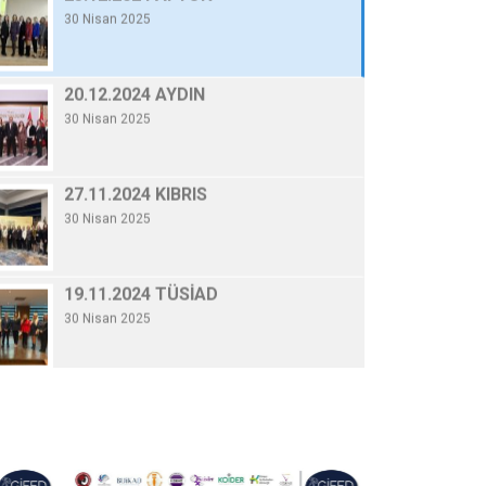
30 Nisan 2025
20.12.2024 AYDI
By Gifed Yönetici
/ 30 Nisa
20.12.2024 AYDIN
30 Nisan 2025
Devamını Oku
27.11.2024 KIBRIS
30 Nisan 2025
19.11.2024 TÜSİAD
30 Nisan 2025
06.11.2024 KONYA
30 Nisan 2025
10.10.2024 GENELKURUL