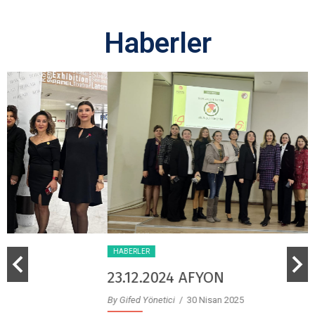
Haberler
HABERLER
23.12.2024 AFYON
By Gifed Yönetici
/ 30 Nisan 2025
B