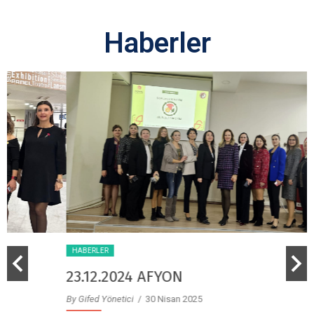
Haberler
HABERLER
23.12.2024 AFYON
By Gifed Yönetici
/ 30 Nisan 2025
B