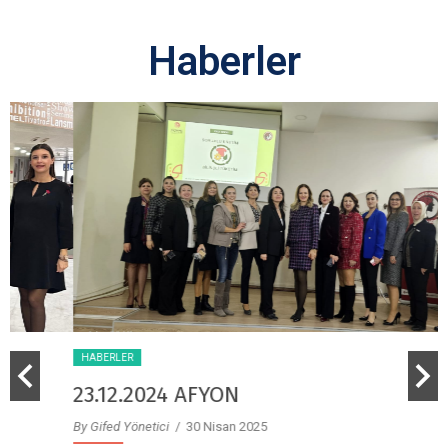
Haberler
HABERLER
23.12.2024 AFYON
By Gifed Yönetici
/ 30 Nisan 2025
B