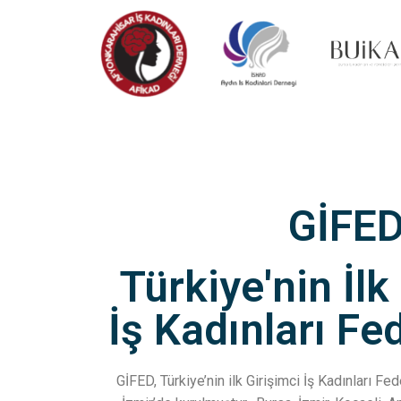
GİFE
Türkiye'nin İlk
İş Kadınları F
GİFED, Türkiye’nin ilk Girişimci İş Kadınları F