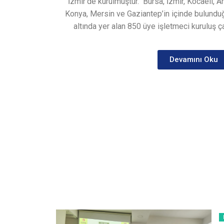
İzmir’de kurulmuştur.
Bursa, İzmir, Kocaeli, A
Konya, Mersin ve Gaziantep’in içinde bulunduğ
altında yer alan 850 üye işletmeci kuruluş ça
Devamını Oku