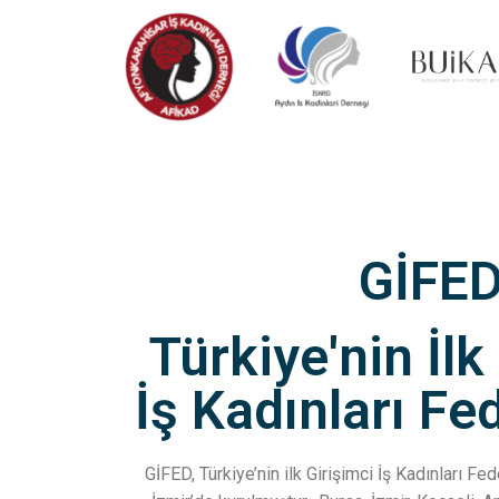
GİFE
Türkiye'nin İlk
İş Kadınları F
GİFED, Türkiye’nin ilk Girişimci İş Kadınları F