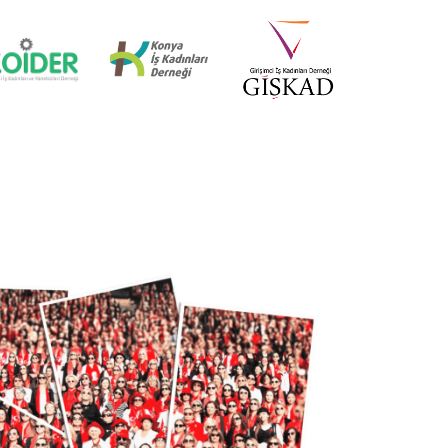
İZMİR MİD OF MED
18 Nisan 2025
KÜRESEL EKONOMİDE KADIN
LİDERLER İTTİFAKI (AWOLE)