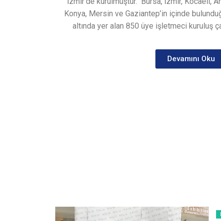
İzmir’de kurulmuştur.
Bursa, İzmir, Kocaeli, A
Konya, Mersin ve Gaziantep’in içinde bulunduğ
altında yer alan 850 üye işletmeci kuruluş ça
Devamını Oku