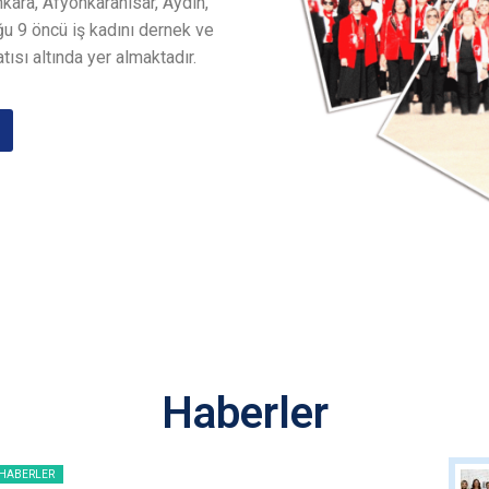
nkara, Afyonkarahisar, Aydın,
u 9 öncü iş kadını dernek ve
tısı altında yer almaktadır.
Haberler
HABERLER