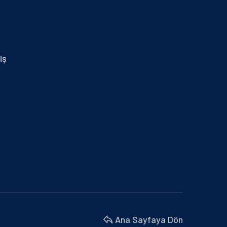
29.01.2024 İZMİR MİD OF MED
30 Nisan 2025
14.01.2025 MERSİN
iş
30 Nisan 2025
BURSA BÜYÜKŞEHİR BELEDİYESİ VE
MARMARA BELEDİYELER…
18 Nisan 2025
BU YIL 4. SÜ DÜZENLENEN İŞ’TE…
18 Nisan 2025
İZMİR MİD OF MED
18 Nisan 2025
Ana Sayfaya Dön