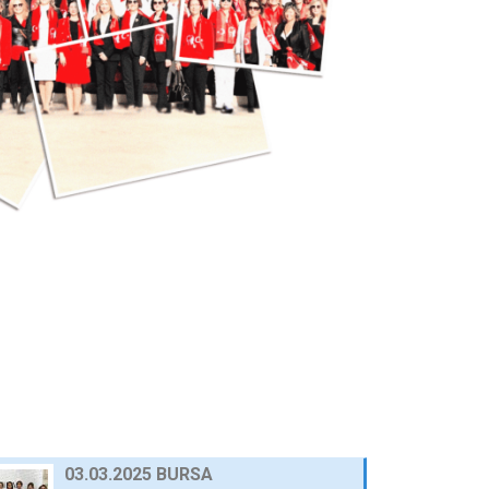
25 Eylül 2024
AWOLE, GİFED ÖNDERLİĞİNDE, 17
ÜLKEDEKİ KADIN…
24 Eylül 2024
AVRUPA BİRLİĞİ NEZDİNDE
TÜRKİYE DAİMİ TEMSİLCİ…
23 Eylül 2024
10.03.2025 GAZİANTEP
30 Nisan 2025
03.03.2025 BURSA
30 Nisan 2025
23.12.2024 AFYON
HABERLER