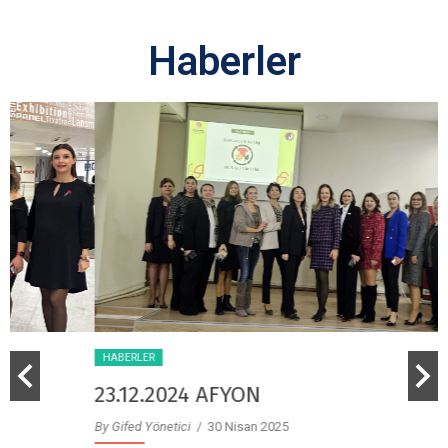
Haberler
HABERLER
23.12.2024 AFYON
By Gifed Yönetici
/ 30 Nisan 2025
B