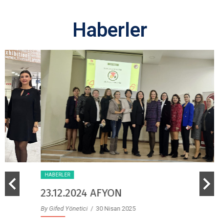
Haberler
HABERLER
23.12.2024 AFYON
By Gifed Yönetici
/ 30 Nisan 2025
B