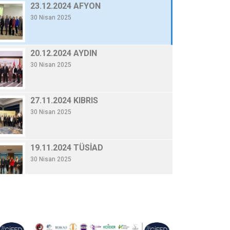
30 Nisan 2025
20.12.2024 AYDI
By Gifed Yönetici
/ 30 Nisa
20.12.2024 AYDIN
30 Nisan 2025
Devamını Oku
27.11.2024 KIBRIS
30 Nisan 2025
19.11.2024 TÜSİAD
30 Nisan 2025
06.11.2024 KONYA
30 Nisan 2025
10.10.2024 GENELKURUL