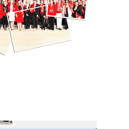
25 Eylül 2024
AWOLE, GİFED ÖNDERLİĞİNDE, 17
ÜLKEDEKİ KADIN…
24 Eylül 2024
AVRUPA BİRLİĞİ NEZDİNDE
TÜRKİYE DAİMİ TEMSİLCİ…
23 Eylül 2024
10.03.2025 GAZİANTEP
30 Nisan 2025
03.03.2025 BURSA
30 Nisan 2025
23.12.2024 AFYON
HABERLER