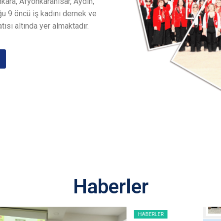
nkara, Afyonkarahisar, Aydın,
u 9 öncü iş kadını dernek ve
tısı altında yer almaktadır.
Haberler
HABERLER