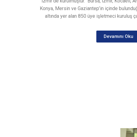
İzmir’de kurulmuştur.
Bursa, İzmir, Kocaeli, A
Konya, Mersin ve Gaziantep’in içinde bulunduğ
altında yer alan 850 üye işletmeci kuruluş ça
Devamını Oku