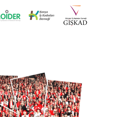
İZMİR MİD OF MED
18 Nisan 2025
KÜRESEL EKONOMİDE KADIN
LİDERLER İTTİFAKI (AWOLE)