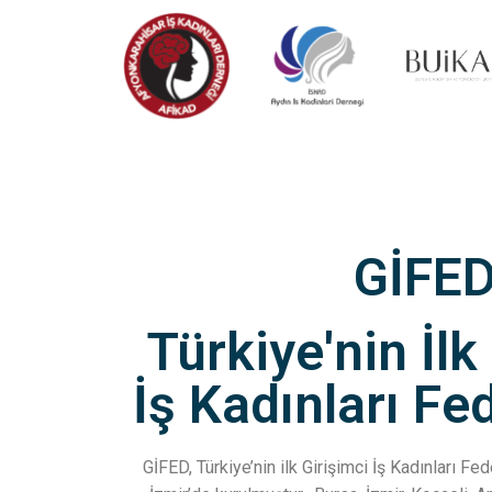
GİFE
Türkiye'nin İlk
İş Kadınları F
GİFED, Türkiye’nin ilk Girişimci İş Kadınları F