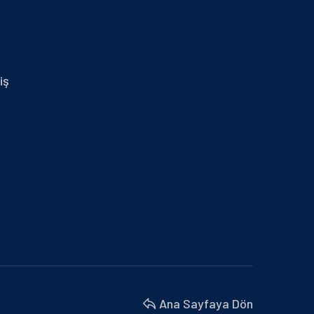
29.01.2024 İZMİR MİD OF MED
30 Nisan 2025
14.01.2025 MERSİN
iş
30 Nisan 2025
BURSA BÜYÜKŞEHİR BELEDİYESİ VE
MARMARA BELEDİYELER…
18 Nisan 2025
BU YIL 4. SÜ DÜZENLENEN İŞ’TE…
18 Nisan 2025
İZMİR MİD OF MED
18 Nisan 2025
Ana Sayfaya Dön