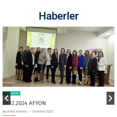
Haberler
HABERLER
23.12.2024 AFYON
By Gifed Yönetici
/ 30 Nisan 2025
B