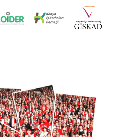
İZMİR MİD OF MED
18 Nisan 2025
KÜRESEL EKONOMİDE KADIN
LİDERLER İTTİFAKI (AWOLE)