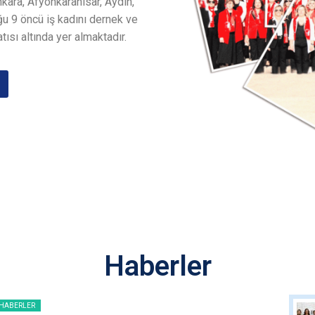
nkara, Afyonkarahisar, Aydın,
u 9 öncü iş kadını dernek ve
tısı altında yer almaktadır.
Haberler
HABERLER