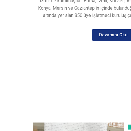
İzmir’de kurulmuştur.
Bursa, İzmir, Kocaeli, A
Konya, Mersin ve Gaziantep’in içinde bulunduğ
altında yer alan 850 üye işletmeci kuruluş ça
Devamını Oku