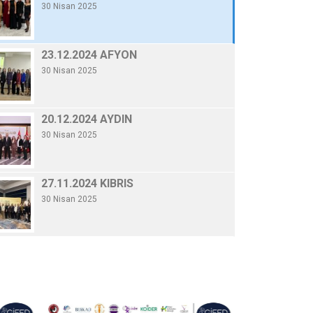
30 Nisan 2025
20.12.2024 AYDI
By Gifed Yönetici
/ 30 Nisa
20.12.2024 AYDIN
30 Nisan 2025
Devamını Oku
27.11.2024 KIBRIS
30 Nisan 2025
19.11.2024 TÜSİAD
30 Nisan 2025
06.11.2024 KONYA
30 Nisan 2025
10.10.2024 GENELKURUL