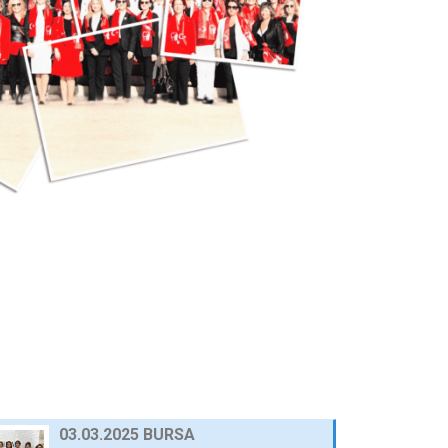
25 Eylül 2024
AWOLE, GİFED ÖNDERLİĞİNDE, 17
ÜLKEDEKİ KADIN…
24 Eylül 2024
AVRUPA BİRLİĞİ NEZDİNDE
TÜRKİYE DAİMİ TEMSİLCİ…
23 Eylül 2024
10.03.2025 GAZİANTEP
30 Nisan 2025
03.03.2025 BURSA
30 Nisan 2025
23.12.2024 AFYON
HABERLER