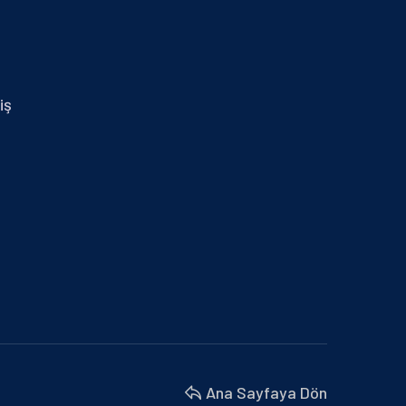
29.01.2024 İZMİR MİD OF MED
30 Nisan 2025
14.01.2025 MERSİN
iş
30 Nisan 2025
BURSA BÜYÜKŞEHİR BELEDİYESİ VE
MARMARA BELEDİYELER…
18 Nisan 2025
BU YIL 4. SÜ DÜZENLENEN İŞ’TE…
18 Nisan 2025
İZMİR MİD OF MED
18 Nisan 2025
Ana Sayfaya Dön