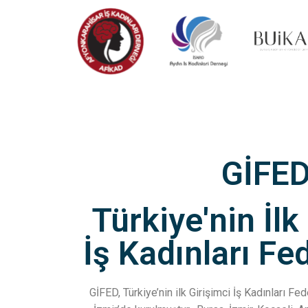
GİFE
Türkiye'nin İlk
İş Kadınları F
GİFED, Türkiye’nin ilk Girişimci İş Kadınları F