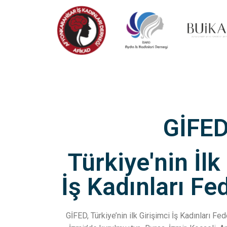
GİFE
Türkiye'nin İlk
İş Kadınları F
GİFED, Türkiye’nin ilk Girişimci İş Kadınları F