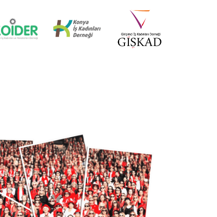
İZMİR MİD OF MED
18 Nisan 2025
KÜRESEL EKONOMİDE KADIN
LİDERLER İTTİFAKI (AWOLE)