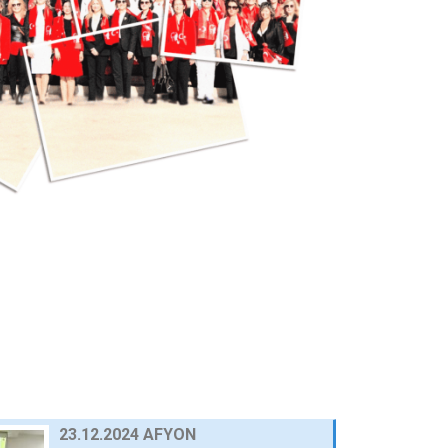
25 Eylül 2024
AWOLE, GİFED ÖNDERLİĞİNDE, 17
ÜLKEDEKİ KADIN…
24 Eylül 2024
AVRUPA BİRLİĞİ NEZDİNDE
TÜRKİYE DAİMİ TEMSİLCİ…
23 Eylül 2024
10.03.2025 GAZİANTEP
30 Nisan 2025
03.03.2025 BURSA
30 Nisan 2025
23.12.2024 AFYON
HABERLER