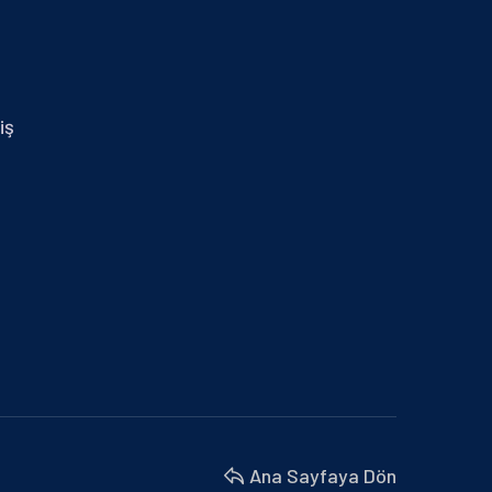
29.01.2024 İZMİR MİD OF MED
30 Nisan 2025
14.01.2025 MERSİN
iş
30 Nisan 2025
BURSA BÜYÜKŞEHİR BELEDİYESİ VE
MARMARA BELEDİYELER…
18 Nisan 2025
BU YIL 4. SÜ DÜZENLENEN İŞ’TE…
18 Nisan 2025
İZMİR MİD OF MED
18 Nisan 2025
Ana Sayfaya Dön