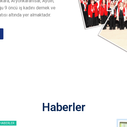
nkara, Afyonkarahisar, Aydın,
u 9 öncü iş kadını dernek ve
tısı altında yer almaktadır.
Haberler
HABERLER