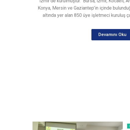
İzmir’de kurulmuştur.
Bursa, İzmir, Kocaeli, A
Konya, Mersin ve Gaziantep’in içinde bulunduğ
altında yer alan 850 üye işletmeci kuruluş ça
Devamını Oku