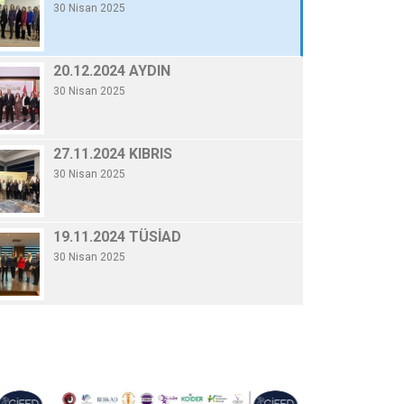
30 Nisan 2025
20.12.2024 AYDI
By Gifed Yönetici
/ 30 Nisa
20.12.2024 AYDIN
30 Nisan 2025
Devamını Oku
27.11.2024 KIBRIS
30 Nisan 2025
19.11.2024 TÜSİAD
30 Nisan 2025
06.11.2024 KONYA
30 Nisan 2025
10.10.2024 GENELKURUL