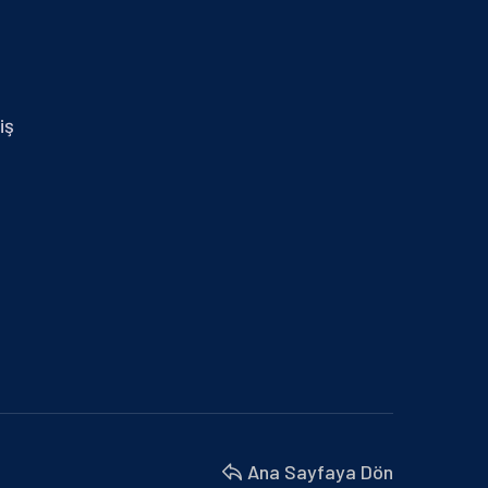
29.01.2024 İZMİR MİD OF MED
30 Nisan 2025
14.01.2025 MERSİN
iş
30 Nisan 2025
BURSA BÜYÜKŞEHİR BELEDİYESİ VE
MARMARA BELEDİYELER…
18 Nisan 2025
BU YIL 4. SÜ DÜZENLENEN İŞ’TE…
18 Nisan 2025
İZMİR MİD OF MED
18 Nisan 2025
Ana Sayfaya Dön