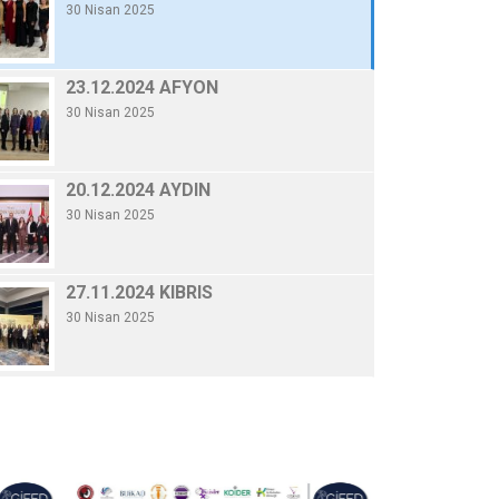
30 Nisan 2025
20.12.2024 AYDI
By Gifed Yönetici
/ 30 Nisa
20.12.2024 AYDIN
30 Nisan 2025
Devamını Oku
27.11.2024 KIBRIS
30 Nisan 2025
19.11.2024 TÜSİAD
30 Nisan 2025
06.11.2024 KONYA
30 Nisan 2025
10.10.2024 GENELKURUL