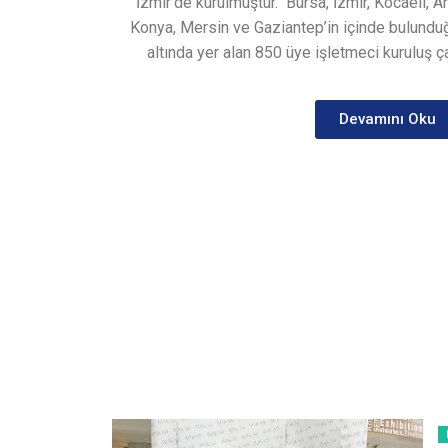
İzmir’de kurulmuştur.
Bursa, İzmir, Kocaeli, A
Konya, Mersin ve Gaziantep’in içinde bulunduğ
altında yer alan 850 üye işletmeci kuruluş ça
Devamını Oku