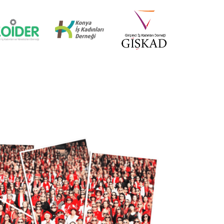
İZMİR MİD OF MED
18 Nisan 2025
KÜRESEL EKONOMİDE KADIN
LİDERLER İTTİFAKI (AWOLE)