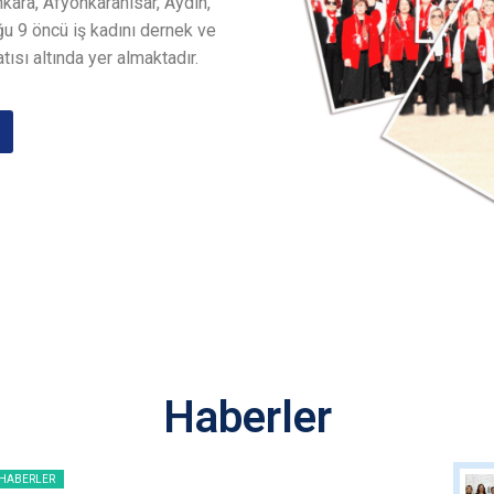
nkara, Afyonkarahisar, Aydın,
u 9 öncü iş kadını dernek ve
tısı altında yer almaktadır.
Haberler
HABERLER