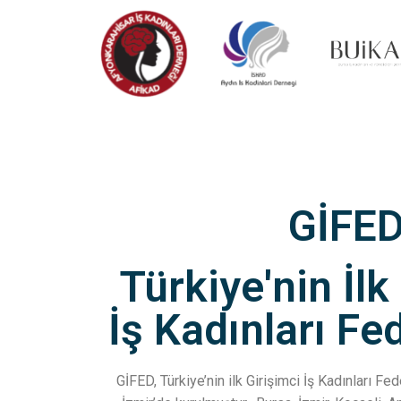
GİFE
Türkiye'nin İlk
İş Kadınları F
GİFED, Türkiye’nin ilk Girişimci İş Kadınları F