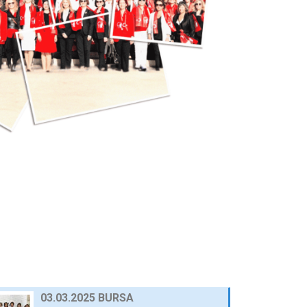
25 Eylül 2024
AWOLE, GİFED ÖNDERLİĞİNDE, 17
ÜLKEDEKİ KADIN…
24 Eylül 2024
AVRUPA BİRLİĞİ NEZDİNDE
TÜRKİYE DAİMİ TEMSİLCİ…
23 Eylül 2024
10.03.2025 GAZİANTEP
30 Nisan 2025
03.03.2025 BURSA
30 Nisan 2025
23.12.2024 AFYON
HABERLER