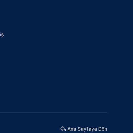
29.01.2024 İZMİR MİD OF MED
30 Nisan 2025
14.01.2025 MERSİN
iş
30 Nisan 2025
BURSA BÜYÜKŞEHİR BELEDİYESİ VE
MARMARA BELEDİYELER…
18 Nisan 2025
BU YIL 4. SÜ DÜZENLENEN İŞ’TE…
18 Nisan 2025
İZMİR MİD OF MED
18 Nisan 2025
Ana Sayfaya Dön