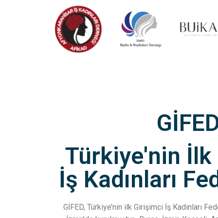
GİFE
Türkiye'nin İlk
İş Kadınları F
GİFED, Türkiye’nin ilk Girişimci İş Kadınları F