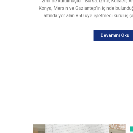
İzmir’de kurulmuştur.
Bursa, İzmir, Kocaeli, A
Konya, Mersin ve Gaziantep’in içinde bulunduğ
altında yer alan 850 üye işletmeci kuruluş ça
Devamını Oku