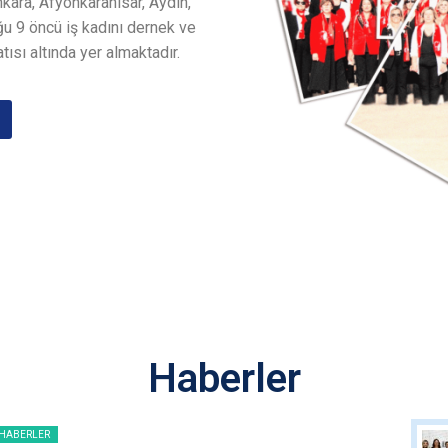
nkara, Afyonkarahisar, Aydın,
u 9 öncü iş kadını dernek ve
tısı altında yer almaktadır.
Haberler
HABERLER