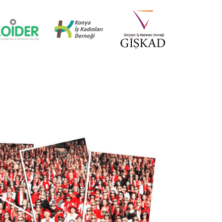
İZMİR MİD OF MED
18 Nisan 2025
KÜRESEL EKONOMİDE KADIN
LİDERLER İTTİFAKI (AWOLE)