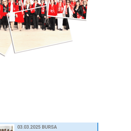
25 Eylül 2024
AWOLE, GİFED ÖNDERLİĞİNDE, 17
ÜLKEDEKİ KADIN…
24 Eylül 2024
AVRUPA BİRLİĞİ NEZDİNDE
TÜRKİYE DAİMİ TEMSİLCİ…
23 Eylül 2024
10.03.2025 GAZİANTEP
30 Nisan 2025
03.03.2025 BURSA
30 Nisan 2025
23.12.2024 AFYON
HABERLER