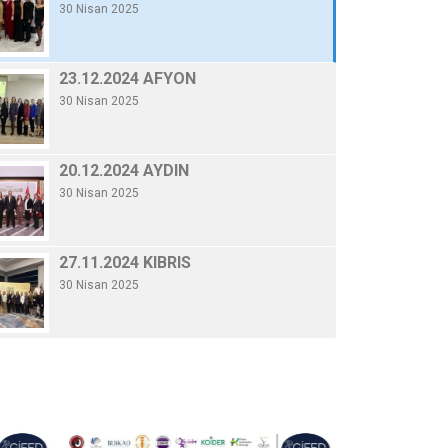
30 Nisan 2025
20.12.2024 AYDI
By Gifed Yönetici
/ 30 Nisa
20.12.2024 AYDIN
30 Nisan 2025
Devamını Oku
27.11.2024 KIBRIS
30 Nisan 2025
19.11.2024 TÜSİAD
30 Nisan 2025
06.11.2024 KONYA
30 Nisan 2025
10.10.2024 GENELKURUL