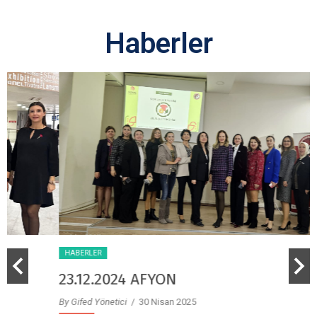
Haberler
HABERLER
23.12.2024 AFYON
By Gifed Yönetici
/ 30 Nisan 2025
B