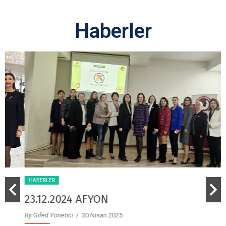
Haberler
HABERLER
23.12.2024 AFYON
By Gifed Yönetici
/ 30 Nisan 2025
B