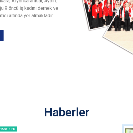
nkara, Afyonkarahisar, Aydın,
u 9 öncü iş kadını dernek ve
tısı altında yer almaktadır.
Haberler
HABERLER