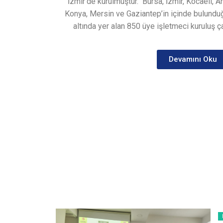
İzmir’de kurulmuştur.
Bursa, İzmir, Kocaeli, A
Konya, Mersin ve Gaziantep’in içinde bulunduğ
altında yer alan 850 üye işletmeci kuruluş ça
Devamını Oku