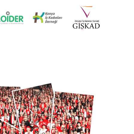
İZMİR MİD OF MED
18 Nisan 2025
KÜRESEL EKONOMİDE KADIN
LİDERLER İTTİFAKI (AWOLE)