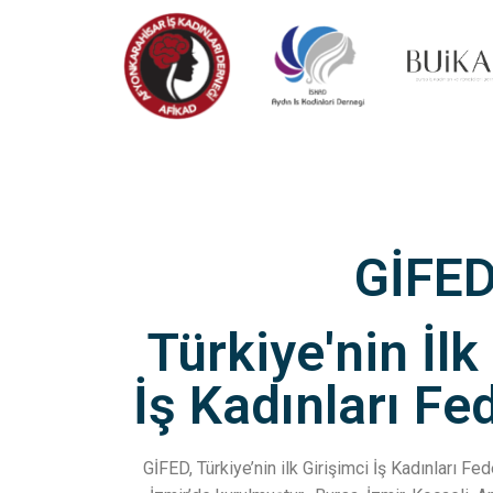
GİFE
Türkiye'nin İlk
İş Kadınları F
GİFED, Türkiye’nin ilk Girişimci İş Kadınları F