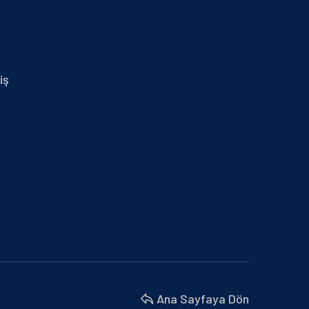
29.01.2024 İZMİR MİD OF MED
30 Nisan 2025
14.01.2025 MERSİN
iş
30 Nisan 2025
BURSA BÜYÜKŞEHİR BELEDİYESİ VE
MARMARA BELEDİYELER…
18 Nisan 2025
BU YIL 4. SÜ DÜZENLENEN İŞ’TE…
18 Nisan 2025
İZMİR MİD OF MED
18 Nisan 2025
Ana Sayfaya Dön