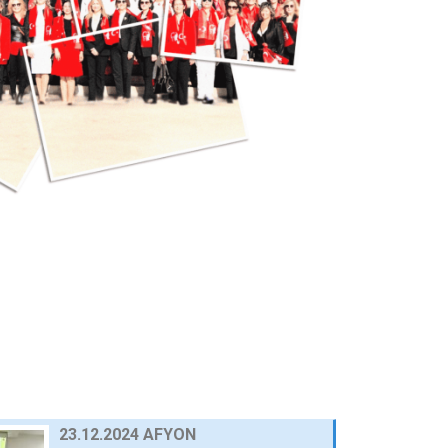
25 Eylül 2024
AWOLE, GİFED ÖNDERLİĞİNDE, 17
ÜLKEDEKİ KADIN…
24 Eylül 2024
AVRUPA BİRLİĞİ NEZDİNDE
TÜRKİYE DAİMİ TEMSİLCİ…
23 Eylül 2024
10.03.2025 GAZİANTEP
30 Nisan 2025
03.03.2025 BURSA
30 Nisan 2025
23.12.2024 AFYON
HABERLER