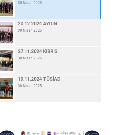
30 Nisan 2025
20.12.2024 AYDI
By Gifed Yönetici
/ 30 Nisa
20.12.2024 AYDIN
30 Nisan 2025
Devamını Oku
27.11.2024 KIBRIS
30 Nisan 2025
19.11.2024 TÜSİAD
30 Nisan 2025
06.11.2024 KONYA
30 Nisan 2025
10.10.2024 GENELKURUL