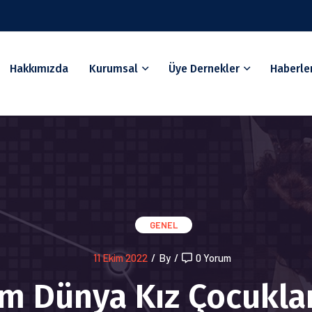
Hakkımızda
Kurumsal
Üye Dernekler
Haberle
GENEL
11 Ekim 2022
/
By
/
0 Yorum
im Dünya Kız Çocukla