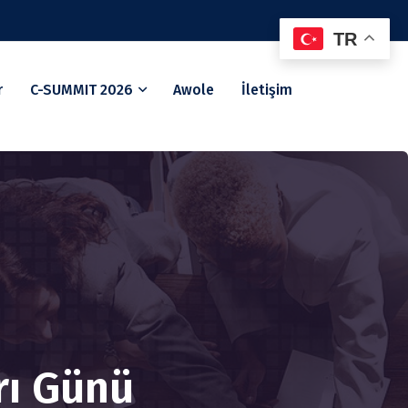
TR
r
C-SUMMIT 2026
Awole
İletişim
rı Günü