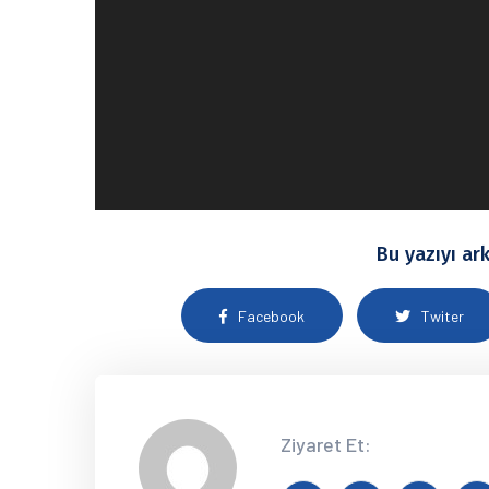
Bu yazıyı ark
Facebook
Twiter
Ziyaret Et: