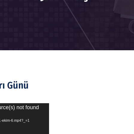
rı Günü
urce(s) not found
/11-ekim-6.mp4?_=1